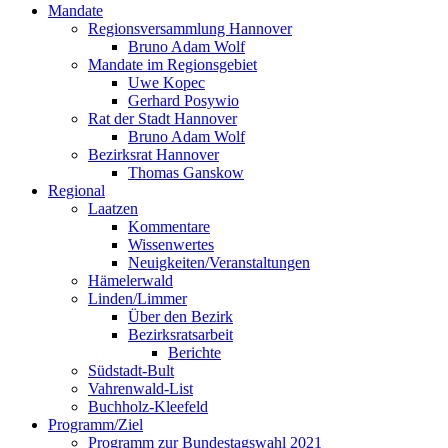
Mandate
Regionsversammlung Hannover
Bruno Adam Wolf
Mandate im Regionsgebiet
Uwe Kopec
Gerhard Posywio
Rat der Stadt Hannover
Bruno Adam Wolf
Bezirksrat Hannover
Thomas Ganskow
Regional
Laatzen
Kommentare
Wissenwertes
Neuigkeiten/Veranstaltungen
Hämelerwald
Linden/Limmer
Über den Bezirk
Bezirksratsarbeit
Berichte
Südstadt-Bult
Vahrenwald-List
Buchholz-Kleefeld
Programm/Ziel
Programm zur Bundestagswahl 2021