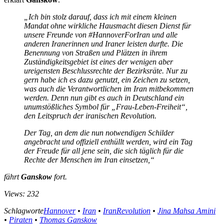
„Ich bin stolz darauf, dass ich mit einem kleinen
Mandat ohne wirkliche Hausmacht diesen Dienst für
unsere Freunde von #HannoverForIran und alle
anderen Iranerinnen und Iraner leisten durfte. Die
Benennung von Straßen und Plätzen in ihrem
Zuständigkeitsgebiet ist eines der wenigen aber
ureigensten Beschlussrechte der Bezirksräte. Nur zu
gern habe ich es dazu genutzt, ein Zeichen zu setzen,
was auch die Verantwortlichen im Iran mitbekommen
werden. Denn nun gibt es auch in Deutschland ein
unumstößliches Symbol für „Frau-Leben-Freiheit“,
den Leitspruch der iranischen Revolution.
Der Tag, an dem die nun notwendigen Schilder
angebracht und offiziell enthüllt werden, wird ein Tag
der Freude für all jene sein, die sich täglich für die
Rechte der Menschen im Iran einsetzen,“
fährt
Ganskow
fort.
Views: 232
Schlagworte
Hannover
•
Iran
•
IranRevolution
•
Jina Mahsa Amini
•
Piraten
•
Thomas Ganskow