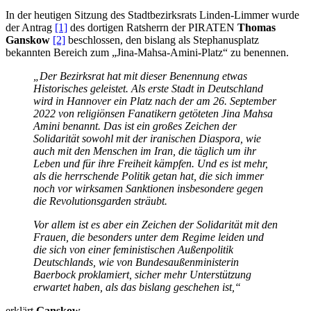
In der heutigen Sitzung des Stadtbezirksrats Linden-Limmer wurde
der Antrag
[1]
des dortigen Ratsherrn der PIRATEN
Thomas
Ganskow
[2]
beschlossen, den bislang als Stephanusplatz
bekannten Bereich zum „Jina-Mahsa-Amini-Platz“ zu benennen.
„Der Bezirksrat hat mit dieser Benennung etwas
Historisches geleistet. Als erste Stadt in Deutschland
wird in Hannover ein Platz nach der am 26. September
2022 von religiönsen Fanatikern getöteten Jina Mahsa
Amini benannt. Das ist ein großes Zeichen der
Solidarität sowohl mit der iranischen Diaspora, wie
auch mit den Menschen im Iran, die täglich um ihr
Leben und für ihre Freiheit kämpfen. Und es ist mehr,
als die herrschende Politik getan hat, die sich immer
noch vor wirksamen Sanktionen insbesondere gegen
die Revolutionsgarden sträubt.
Vor allem ist es aber ein Zeichen der Solidarität mit den
Frauen, die besonders unter dem Regime leiden und
die sich von einer feministischen Außenpolitik
Deutschlands, wie von Bundesaußenministerin
Baerbock proklamiert, sicher mehr Unterstützung
erwartet haben, als das bislang geschehen ist,“
erklärt
Ganskow
.