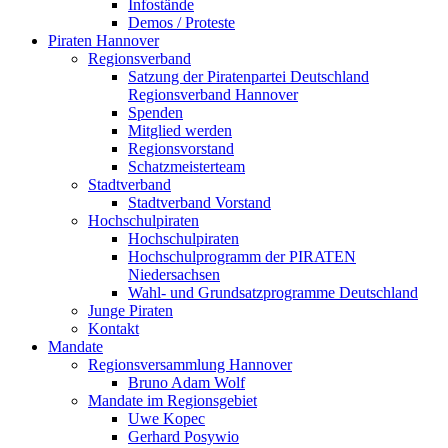
Infostände
Demos / Proteste
Piraten Hannover
Regionsverband
Satzung der Piratenpartei Deutschland
Regionsverband Hannover
Spenden
Mitglied werden
Regionsvorstand
Schatzmeisterteam
Stadtverband
Stadtverband Vorstand
Hochschulpiraten
Hochschulpiraten
Hochschulprogramm der PIRATEN
Niedersachsen
Wahl- und Grundsatzprogramme Deutschland
Junge Piraten
Kontakt
Mandate
Regionsversammlung Hannover
Bruno Adam Wolf
Mandate im Regionsgebiet
Uwe Kopec
Gerhard Posywio