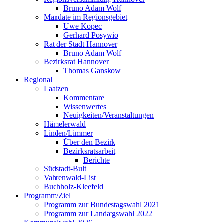
Bruno Adam Wolf
Mandate im Regionsgebiet
Uwe Kopec
Gerhard Posywio
Rat der Stadt Hannover
Bruno Adam Wolf
Bezirksrat Hannover
Thomas Ganskow
Regional
Laatzen
Kommentare
Wissenwertes
Neuigkeiten/Veranstaltungen
Hämelerwald
Linden/Limmer
Über den Bezirk
Bezirksratsarbeit
Berichte
Südstadt-Bult
Vahrenwald-List
Buchholz-Kleefeld
Programm/Ziel
Programm zur Bundestagswahl 2021
Programm zur Landatgswahl 2022