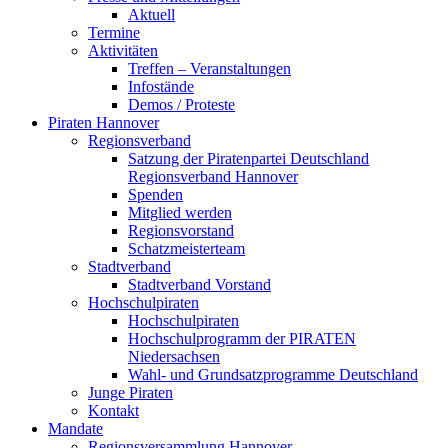
Aktuell
Termine
Aktivitäten
Treffen – Veranstaltungen
Infostände
Demos / Proteste
Piraten Hannover
Regionsverband
Satzung der Piratenpartei Deutschland
Regionsverband Hannover
Spenden
Mitglied werden
Regionsvorstand
Schatzmeisterteam
Stadtverband
Stadtverband Vorstand
Hochschulpiraten
Hochschulpiraten
Hochschulprogramm der PIRATEN
Niedersachsen
Wahl- und Grundsatzprogramme Deutschland
Junge Piraten
Kontakt
Mandate
Regionsversammlung Hannover