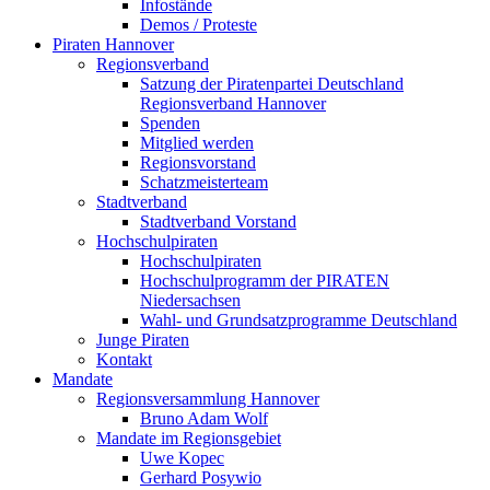
Infostände
Demos / Proteste
Piraten Hannover
Regionsverband
Satzung der Piratenpartei Deutschland
Regionsverband Hannover
Spenden
Mitglied werden
Regionsvorstand
Schatzmeisterteam
Stadtverband
Stadtverband Vorstand
Hochschulpiraten
Hochschulpiraten
Hochschulprogramm der PIRATEN
Niedersachsen
Wahl- und Grundsatzprogramme Deutschland
Junge Piraten
Kontakt
Mandate
Regionsversammlung Hannover
Bruno Adam Wolf
Mandate im Regionsgebiet
Uwe Kopec
Gerhard Posywio