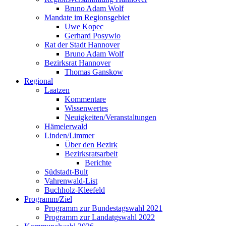
Bruno Adam Wolf
Mandate im Regionsgebiet
Uwe Kopec
Gerhard Posywio
Rat der Stadt Hannover
Bruno Adam Wolf
Bezirksrat Hannover
Thomas Ganskow
Regional
Laatzen
Kommentare
Wissenwertes
Neuigkeiten/Veranstaltungen
Hämelerwald
Linden/Limmer
Über den Bezirk
Bezirksratsarbeit
Berichte
Südstadt-Bult
Vahrenwald-List
Buchholz-Kleefeld
Programm/Ziel
Programm zur Bundestagswahl 2021
Programm zur Landatgswahl 2022