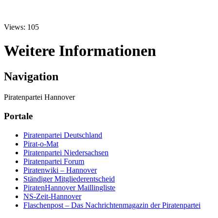
Views: 105
Weitere Informationen
Navigation
Piratenpartei Hannover
Portale
Piratenpartei Deutschland
Pirat-o-Mat
Piratenpartei Niedersachsen
Piratenpartei Forum
Piratenwiki – Hannover
Ständiger Mitgliederentscheid
PiratenHannover Maillingliste
NS-Zeit-Hannover
Flaschenpost – Das Nachrichtenmagazin der Piratenpartei