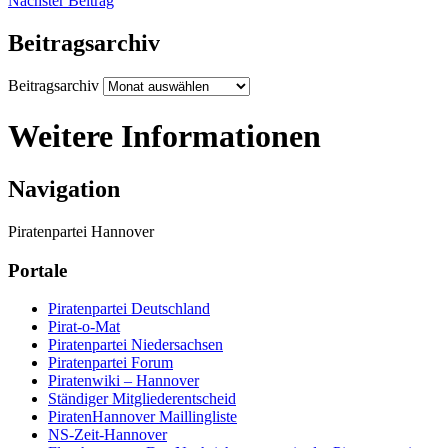
Nächster Beitrag
Beitragsarchiv
Beitragsarchiv
Weitere Informationen
Navigation
Piratenpartei Hannover
Portale
Piratenpartei Deutschland
Pirat-o-Mat
Piratenpartei Niedersachsen
Piratenpartei Forum
Piratenwiki – Hannover
Ständiger Mitgliederentscheid
PiratenHannover Maillingliste
NS-Zeit-Hannover