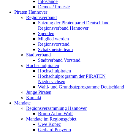
Infostände
Demos / Proteste
Piraten Hannover
Regionsverband
Satzung der Piratenpartei Deutschland
Regionsverband Hannover
Spenden
Mitglied werden
Regionsvorstand
Schatzmeisterteam
Stadtverband
Stadtverband Vorstand
Hochschulpiraten
Hochschulpiraten
Hochschulprogramm der PIRATEN
Niedersachsen
Wahl- und Grundsatzprogramme Deutschland
Junge Piraten
Kontakt
Mandate
Regionsversammlung Hannover
Bruno Adam Wolf
Mandate im Regionsgebiet
Uwe Kopec
Gerhard Posywio