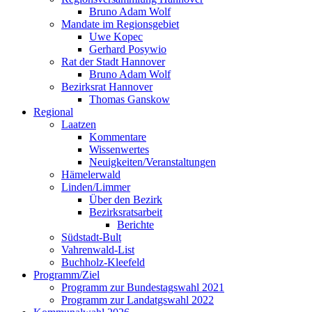
Bruno Adam Wolf
Mandate im Regionsgebiet
Uwe Kopec
Gerhard Posywio
Rat der Stadt Hannover
Bruno Adam Wolf
Bezirksrat Hannover
Thomas Ganskow
Regional
Laatzen
Kommentare
Wissenwertes
Neuigkeiten/Veranstaltungen
Hämelerwald
Linden/Limmer
Über den Bezirk
Bezirksratsarbeit
Berichte
Südstadt-Bult
Vahrenwald-List
Buchholz-Kleefeld
Programm/Ziel
Programm zur Bundestagswahl 2021
Programm zur Landatgswahl 2022