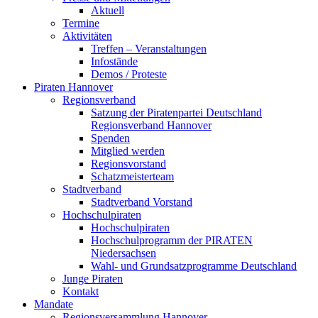
Aktuell
Termine
Aktivitäten
Treffen – Veranstaltungen
Infostände
Demos / Proteste
Piraten Hannover
Regionsverband
Satzung der Piratenpartei Deutschland
Regionsverband Hannover
Spenden
Mitglied werden
Regionsvorstand
Schatzmeisterteam
Stadtverband
Stadtverband Vorstand
Hochschulpiraten
Hochschulpiraten
Hochschulprogramm der PIRATEN
Niedersachsen
Wahl- und Grundsatzprogramme Deutschland
Junge Piraten
Kontakt
Mandate
Regionsversammlung Hannover