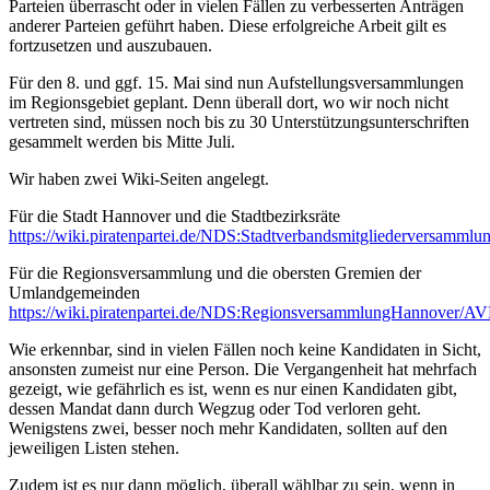
Parteien überrascht oder in vielen Fällen zu verbesserten Anträgen
anderer Parteien geführt haben. Diese erfolgreiche Arbeit gilt es
fortzusetzen und auszubauen.
Für den 8. und ggf. 15. Mai sind nun Aufstellungsversammlungen
im Regionsgebiet geplant. Denn überall dort, wo wir noch nicht
vertreten sind, müssen noch bis zu 30 Unterstützungsunterschriften
gesammelt werden bis Mitte Juli.
Wir haben zwei Wiki-Seiten angelegt.
Für die Stadt Hannover und die Stadtbezirksräte
https://wiki.piratenpartei.de/NDS:Stadtverbandsmitgliederversa
Für die Regionsversammlung und die obersten Gremien der
Umlandgemeinden
https://wiki.piratenpartei.de/NDS:RegionsversammlungHannover/
Wie erkennbar, sind in vielen Fällen noch keine Kandidaten in Sicht,
ansonsten zumeist nur eine Person. Die Vergangenheit hat mehrfach
gezeigt, wie gefährlich es ist, wenn es nur einen Kandidaten gibt,
dessen Mandat dann durch Wegzug oder Tod verloren geht.
Wenigstens zwei, besser noch mehr Kandidaten, sollten auf den
jeweiligen Listen stehen.
Zudem ist es nur dann möglich, überall wählbar zu sein, wenn in