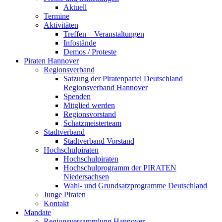
Aktuell
Termine
Aktivitäten
Treffen – Veranstaltungen
Infostände
Demos / Proteste
Piraten Hannover
Regionsverband
Satzung der Piratenpartei Deutschland
Regionsverband Hannover
Spenden
Mitglied werden
Regionsvorstand
Schatzmeisterteam
Stadtverband
Stadtverband Vorstand
Hochschulpiraten
Hochschulpiraten
Hochschulprogramm der PIRATEN
Niedersachsen
Wahl- und Grundsatzprogramme Deutschland
Junge Piraten
Kontakt
Mandate
Regionsversammlung Hannover