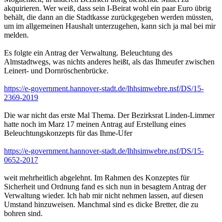
akquirieren. Wer weiß, dass sein I-Beirat wohl ein paar Euro übrig
behält, die dann an die Stadtkasse zurückgegeben werden müssten,
um im allgemeinen Haushalt unterzugehen, kann sich ja mal bei mir
melden.
Es folgte ein Antrag der Verwaltung. Beleuchtung des
Almstadtwegs, was nichts anderes heißt, als das Ihmeufer zwischen
Leinert- und Dornröschenbrücke.
https://e-government.hannover-stadt.de/lhhsimwebre.nsf/DS/15-
2369-2019
Die war nicht das erste Mal Thema. Der Bezirksrat Linden-Limmer
hatte noch im Marz 17 meinen Antrag auf Erstellung eines
Beleuchtungskonzepts für das Ihme-Ufer
https://e-government.hannover-stadt.de/lhhsimwebre.nsf/DS/15-
0652-2017
weit mehrheitlich abgelehnt. Im Rahmen des Konzeptes für
Sicherheit und Ordnung fand es sich nun in besagtem Antrag der
Verwaltung wieder. Ich hab mir nicht nehmen lassen, auf diesen
Umstand hinzuweisen. Manchmal sind es dicke Bretter, die zu
bohren sind.