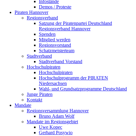
Infostände
Demos / Proteste
Piraten Hannover
Regionsverband
Satzung der Piratenpartei Deutschland
Regionsverband Hannover
Spenden
Mitglied werden
Regionsvorstand
Schatzmeisterteam
Stadtverband
Stadtverband Vorstand
Hochschulpiraten
Hochschulpiraten
Hochschulprogramm der PIRATEN
Niedersachsen
Wahl- und Grundsatzprogramme Deutschland
Junge Piraten
Kontakt
Mandate
Regionsversammlung Hannover
Bruno Adam Wolf
Mandate im Regionsgebiet
Uwe Kopec
Gerhard Posywio