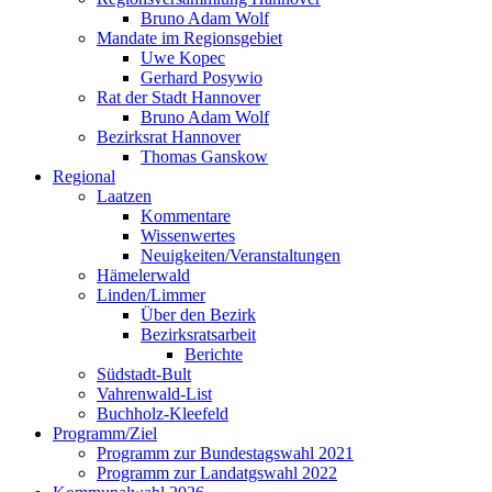
Bruno Adam Wolf
Mandate im Regionsgebiet
Uwe Kopec
Gerhard Posywio
Rat der Stadt Hannover
Bruno Adam Wolf
Bezirksrat Hannover
Thomas Ganskow
Regional
Laatzen
Kommentare
Wissenwertes
Neuigkeiten/Veranstaltungen
Hämelerwald
Linden/Limmer
Über den Bezirk
Bezirksratsarbeit
Berichte
Südstadt-Bult
Vahrenwald-List
Buchholz-Kleefeld
Programm/Ziel
Programm zur Bundestagswahl 2021
Programm zur Landatgswahl 2022