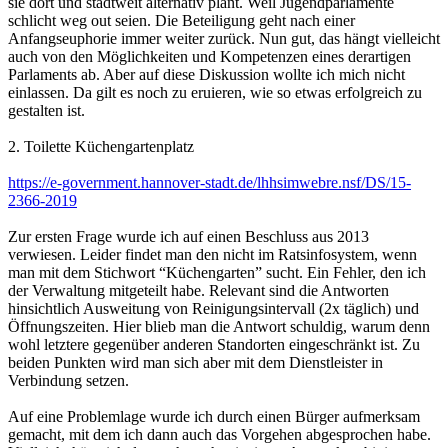
sie dort und stadtweit alternativ plant. Weil Jugendparlamente
schlicht weg out seien. Die Beteiligung geht nach einer
Anfangseuphorie immer weiter zurück. Nun gut, das hängt vielleicht
auch von den Möglichkeiten und Kompetenzen eines derartigen
Parlaments ab. Aber auf diese Diskussion wollte ich mich nicht
einlassen. Da gilt es noch zu eruieren, wie so etwas erfolgreich zu
gestalten ist.
2. Toilette Küchengartenplatz
https://e-government.hannover-stadt.de/lhhsimwebre.nsf/DS/15-
2366-2019
Zur ersten Frage wurde ich auf einen Beschluss aus 2013
verwiesen. Leider findet man den nicht im Ratsinfosystem, wenn
man mit dem Stichwort “Küchengarten” sucht. Ein Fehler, den ich
der Verwaltung mitgeteilt habe. Relevant sind die Antworten
hinsichtlich Ausweitung von Reinigungsintervall (2x täglich) und
Öffnungszeiten. Hier blieb man die Antwort schuldig, warum denn
wohl letztere gegenüber anderen Standorten eingeschränkt ist. Zu
beiden Punkten wird man sich aber mit dem Dienstleister in
Verbindung setzen.
Auf eine Problemlage wurde ich durch einen Bürger aufmerksam
gemacht, mit dem ich dann auch das Vorgehen abgesprochen habe.