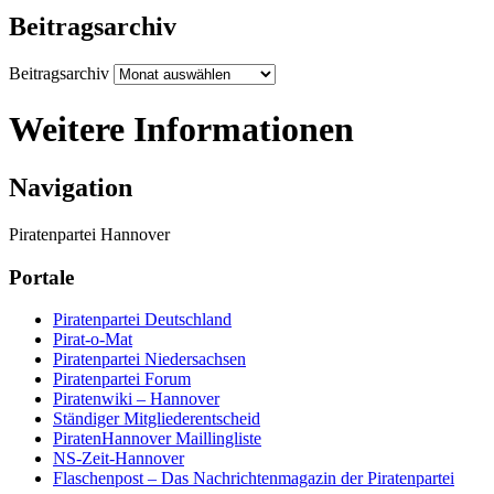
Beitragsarchiv
Beitragsarchiv
Weitere Informationen
Navigation
Piratenpartei Hannover
Portale
Piratenpartei Deutschland
Pirat-o-Mat
Piratenpartei Niedersachsen
Piratenpartei Forum
Piratenwiki – Hannover
Ständiger Mitgliederentscheid
PiratenHannover Maillingliste
NS-Zeit-Hannover
Flaschenpost – Das Nachrichtenmagazin der Piratenpartei