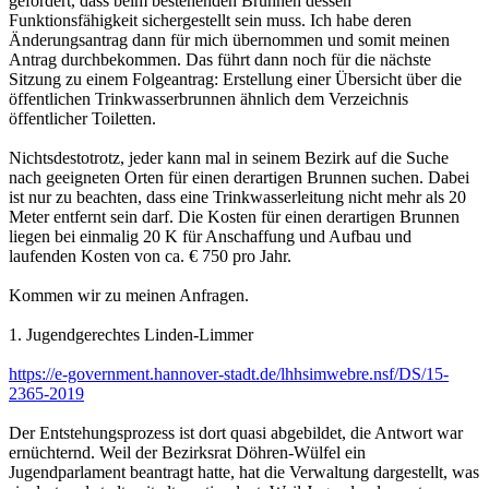
gefordert, dass beim bestehenden Brunnen dessen
Funktionsfähigkeit sichergestellt sein muss. Ich habe deren
Änderungsantrag dann für mich übernommen und somit meinen
Antrag durchbekommen. Das führt dann noch für die nächste
Sitzung zu einem Folgeantrag: Erstellung einer Übersicht über die
öffentlichen Trinkwasserbrunnen ähnlich dem Verzeichnis
öffentlicher Toiletten.
Nichtsdestotrotz, jeder kann mal in seinem Bezirk auf die Suche
nach geeigneten Orten für einen derartigen Brunnen suchen. Dabei
ist nur zu beachten, dass eine Trinkwasserleitung nicht mehr als 20
Meter entfernt sein darf. Die Kosten für einen derartigen Brunnen
liegen bei einmalig 20 K für Anschaffung und Aufbau und
laufenden Kosten von ca. € 750 pro Jahr.
Kommen wir zu meinen Anfragen.
1. Jugendgerechtes Linden-Limmer
https://e-government.hannover-stadt.de/lhhsimwebre.nsf/DS/15-
2365-2019
Der Entstehungsprozess ist dort quasi abgebildet, die Antwort war
ernüchternd. Weil der Bezirksrat Döhren-Wülfel ein
Jugendparlament beantragt hatte, hat die Verwaltung dargestellt, was