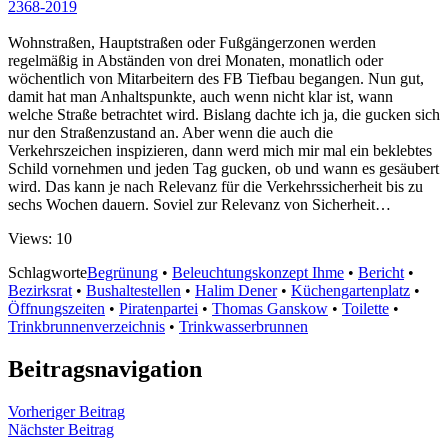
2368-2019
Wohnstraßen, Hauptstraßen oder Fußgängerzonen werden
regelmäßig in Abständen von drei Monaten, monatlich oder
wöchentlich von Mitarbeitern des FB Tiefbau begangen. Nun gut,
damit hat man Anhaltspunkte, auch wenn nicht klar ist, wann
welche Straße betrachtet wird. Bislang dachte ich ja, die gucken sich
nur den Straßenzustand an. Aber wenn die auch die
Verkehrszeichen inspizieren, dann werd mich mir mal ein beklebtes
Schild vornehmen und jeden Tag gucken, ob und wann es gesäubert
wird. Das kann je nach Relevanz für die Verkehrssicherheit bis zu
sechs Wochen dauern. Soviel zur Relevanz von Sicherheit…
Views: 10
Schlagworte
Begrünung
•
Beleuchtungskonzept Ihme
•
Bericht
•
Bezirksrat
•
Bushaltestellen
•
Halim Dener
•
Küchengartenplatz
•
Öffnungszeiten
•
Piratenpartei
•
Thomas Ganskow
•
Toilette
•
Trinkbrunnenverzeichnis
•
Trinkwasserbrunnen
Beitragsnavigation
Vorheriger Beitrag
Nächster Beitrag