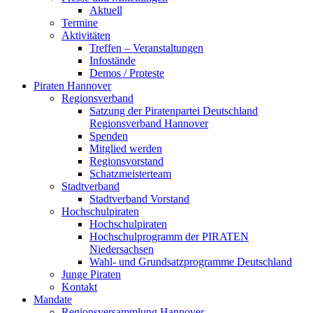
Aktuell
Termine
Aktivitäten
Treffen – Veranstaltungen
Infostände
Demos / Proteste
Piraten Hannover
Regionsverband
Satzung der Piratenpartei Deutschland
Regionsverband Hannover
Spenden
Mitglied werden
Regionsvorstand
Schatzmeisterteam
Stadtverband
Stadtverband Vorstand
Hochschulpiraten
Hochschulpiraten
Hochschulprogramm der PIRATEN
Niedersachsen
Wahl- und Grundsatzprogramme Deutschland
Junge Piraten
Kontakt
Mandate
Regionsversammlung Hannover