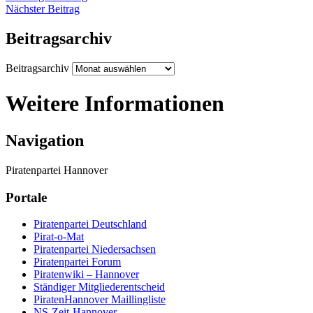
Nächster Beitrag
Beitragsarchiv
Beitragsarchiv
Weitere Informationen
Navigation
Piratenpartei Hannover
Portale
Piratenpartei Deutschland
Pirat-o-Mat
Piratenpartei Niedersachsen
Piratenpartei Forum
Piratenwiki – Hannover
Ständiger Mitgliederentscheid
PiratenHannover Maillingliste
NS-Zeit-Hannover