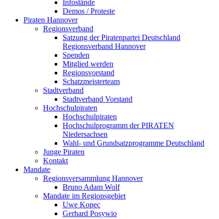
Infostände
Demos / Proteste
Piraten Hannover
Regionsverband
Satzung der Piratenpartei Deutschland
Regionsverband Hannover
Spenden
Mitglied werden
Regionsvorstand
Schatzmeisterteam
Stadtverband
Stadtverband Vorstand
Hochschulpiraten
Hochschulpiraten
Hochschulprogramm der PIRATEN
Niedersachsen
Wahl- und Grundsatzprogramme Deutschland
Junge Piraten
Kontakt
Mandate
Regionsversammlung Hannover
Bruno Adam Wolf
Mandate im Regionsgebiet
Uwe Kopec
Gerhard Posywio