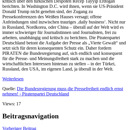
kritisch über den türkischen Despoten Recep Tayyip Erdoğan
berichten. In Washington D.C. wird ihnen, wenn sie US-Präsident
Donald Trump nicht genehm sind, der Zugang zu
Pressekonferenzen des Weißen Hauses versagt; offene
Anfeindungen sind inzwischen trauriges ‚daily business‘. Nicht nur
in Russland, Nordkorea, oder China – überall auf der Welt wird es
immer schwieriger für Journalistinnen und Journalisten, frei zu
arbeiten, unabhängig und kritisch zu berichten. Die Piratenpartei
Deutschland betont die Aufgabe der Presse als „Vierte Gewalt“ und
setzt sich für deren konsequenten Schutz ein. Daher fordern
PIRATEN die Bundesregierung auf, sich endlich und konsequent
für die Presse- und Meinungsfreiheit stark zu machen und die
wirtschaftlichen Interessen hintenan zu stellen – in der Türkei,
Russland, den USA, im eigenen Land, ja überall in der Welt.
Weiterlesen
Quelle:
Die Bundesregierung muss die Pressefreiheit endlich ernst
nehmen! › Piratenpartei Deutschland
Views: 17
Beitragsnavigation
Vorheriger Beitrag