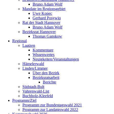
Bruno Adam Wolf
Mandate im Regionsgebiet
Uwe Kopec
Gerhard Posywio
Rat der Stadt Hannover
Bruno Adam Wolf
Bezirksrat Hannover
Thomas Ganskow
Regional
Laatzen
Kommentare
Wissenwertes
Neuigkeiten/Veranstaltungen
Hämelerwald
Linden/Limmer
Über den Bezirk
Bezirksratsarbeit
Berichte
Südstadt-Bult
Vahrenwald-List
Buchholz-Kleefeld
Programm/Ziel
Programm zur Bundestagswahl 2021
Programm zur Landatgswahl 2022