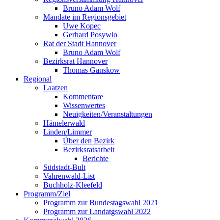
Bruno Adam Wolf
Mandate im Regionsgebiet
Uwe Kopec
Gerhard Posywio
Rat der Stadt Hannover
Bruno Adam Wolf
Bezirksrat Hannover
Thomas Ganskow
Regional
Laatzen
Kommentare
Wissenwertes
Neuigkeiten/Veranstaltungen
Hämelerwald
Linden/Limmer
Über den Bezirk
Bezirksratsarbeit
Berichte
Südstadt-Bult
Vahrenwald-List
Buchholz-Kleefeld
Programm/Ziel
Programm zur Bundestagswahl 2021
Programm zur Landatgswahl 2022