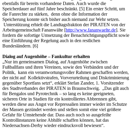
ebenfalls für bereits vorhandene Daten. Auch wurde die
Speicherdauer auf fünf Jahre beschränkt. [5] Ein erster Schritt, um
die Fanrechte zu stärken, denn ohne die Information der
Speicherung konnte sich bisher auch niemand zur Wehr setzen.
Unterstützung erhielt die Landtagsfraktion der PIRATEN von der
Arbeitsgemeinschaft Fananwälte [
http://www.fananwaelte.de
]. Sie
fordern die sofortige Umsetzung der Benachrichtigungspflicht sowie
eine Einführung der Regelung auch in den restlichen
Bundesländern. [6]
Dialog auf Augenhöhe – Fankultur erhalten
„Nur im gemeinsamen Dialog, auf Augenhöhe zwischen
Fußballfans und ihren Vereinen, sowie den Verbänden und der
Politik, kann ein verantwortungsvoller Rahmen geschaffen werden,
der nicht auf Kollektivstrafen, Vorverurteilung und Diskriminierung
gegenüber Sportfans setzt“, erklärt Stefan Zander, 1. Vorsitzender
des Stadtverbandes der PIRATEN in Braunschweig. „Das gilt auch
für Bengalos und Pyrotechnik – so lang es keine geeigneten,
sicheren Orte in Stadien für ein kontrolliertes Abbrennen gibt,
werden diese aus Angst vor Repressalien immer wieder im Schutze
der Massen gezündet werden und stellen somit eine viel größere
Gefahr für Umstehende dar. Dass auch noch so ausgefeilte
Kontrollinstanzen keine Abhilfe schaffen können, hat das
Niedersachsen-Derby wieder eindrucksvoll bewiesen“.