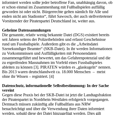
informiert werden sollte jeder betroffene Fan, unabhängig davon, ob
er schon einmal im Zusammenhang mit Fußballspielen auffällig
geworden ist oder nicht. Bürgerrechte gelten nämlich für Alle und
enden nicht am Stadiontor“, führt Sawosch, der auch stellvertretener
Vorsitzender der Piratenpartei Deutschland ist, weiter aus.
Geheime Datensammlungen
Die genannte, relativ wenig bekannte Datei (DGS) existiert bereits
seit Jahren seitens der Polizeibehörden und erfasst Geschehnisse
rund um Fussballspiele. Außerdem gibt es die „Arbeitsdatei
Szenekundiger Beamter“ (SKB-Datei). In ihr werden Informationen
zu Vorkommnissen und Auffälligkeiten mit Personendaten
zusammengeführt und bewertet, um das Gefahrenpotenzial und die
zu ergreifenden Massnahmen im Vorfeld eines Fussballspieles
ableiten zu können [3]. PIRATEN würden es „glaskugeln“ nennen.
Bis 2013 waren deutschlandweit ca. 18.000 Menschen – meist
ohne ihr Wissen – registriert. [4]
Datenschutz, informationelle Selbstbestimmung: In der Sache
vereint
Gegen diese Praxis bei der SKB-Datei ist jetzt die Landtagsfraktion
der Piratenpartei in Nordrhein-Westfalen erfolgreich vorgegangen.
Demnach müssen zukünftig alle Fußballfans aus NRW
benachrichtigt und über die Verwendung ihrer Daten informiert
werden, sobald diese der Datei hinzugefügt werden. Dies gilt