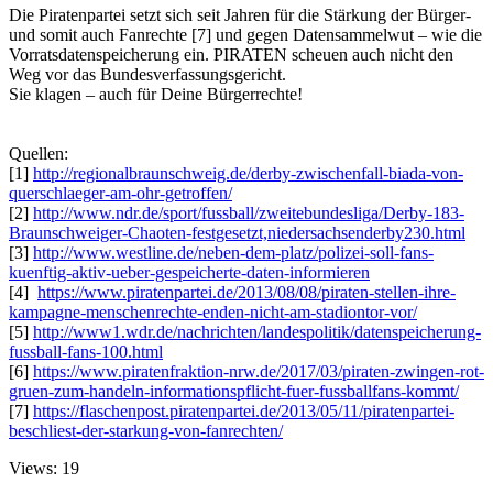
Die Piratenpartei setzt sich seit Jahren für die Stärkung der Bürger-
und somit auch Fanrechte [7] und gegen Datensammelwut – wie die
Vorratsdatenspeicherung ein. PIRATEN scheuen auch nicht den
Weg vor das Bundesverfassungsgericht.
Sie klagen – auch für Deine Bürgerrechte!
Quellen:
[1]
http://regionalbraunschweig.de/derby-zwischenfall-biada-von-
querschlaeger-am-ohr-getroffen/
[2]
http://www.ndr.de/sport/fussball/zweitebundesliga/Derby-183-
Braunschweiger-Chaoten-festgesetzt,niedersachsenderby230.html
[3]
http://www.westline.de/neben-dem-platz/polizei-soll-fans-
kuenftig-aktiv-ueber-gespeicherte-daten-informieren
[4]
https://www.piratenpartei.de/2013/08/08/piraten-stellen-ihre-
kampagne-menschenrechte-enden-nicht-am-stadiontor-vor/
[5]
http://www1.wdr.de/nachrichten/landespolitik/datenspeicherung-
fussball-fans-100.html
[6]
https://www.piratenfraktion-nrw.de/2017/03/piraten-zwingen-rot-
gruen-zum-handeln-informationspflicht-fuer-fussballfans-kommt/
[7]
https://flaschenpost.piratenpartei.de/2013/05/11/piratenpartei-
beschliest-der-starkung-von-fanrechten/
Views: 19