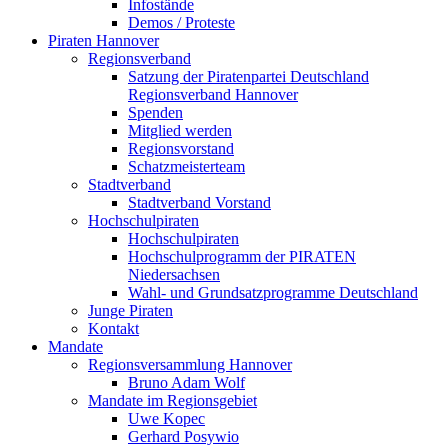
Infostände
Demos / Proteste
Piraten Hannover
Regionsverband
Satzung der Piratenpartei Deutschland
Regionsverband Hannover
Spenden
Mitglied werden
Regionsvorstand
Schatzmeisterteam
Stadtverband
Stadtverband Vorstand
Hochschulpiraten
Hochschulpiraten
Hochschulprogramm der PIRATEN
Niedersachsen
Wahl- und Grundsatzprogramme Deutschland
Junge Piraten
Kontakt
Mandate
Regionsversammlung Hannover
Bruno Adam Wolf
Mandate im Regionsgebiet
Uwe Kopec
Gerhard Posywio