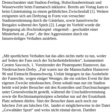
Democharakter statt Stadion-Feeling, Hubschraubereinsatz und
Wasserwerfer beim Fanmarsch inklusive. Bereits am Vortag kam es
beim Gästetraining zu einem gefährlichen Zwischenfall [1]. Weitere
ereigneten sich am Derbytag in Form von versuchter
Stadionerstürmung durch die Gästefans, sowie hannöversche
Bengalos während des Spiels [2].
Lange im Vorfeld wurde die
Begegnung als Hochrisikospiel eingestuft – geschuldet einer
Minderheit an „Fans“, die ihre Aggressionen durch ein
fanunwürdiges Verhalten ausleben.
„Mit sportlichem Verhalten hat das alles nichts mehr zu tun, weder
auf Seiten der Fans noch der Sicherheitsbehörden“, kommentiert
Carsten Sawosch, 1. Vorsitzender der Piratenpartei Hannover, das
Niedersachsen-Derby. „Fair waren nur die Mannschaften Hannover
96 und Eintracht Braunschweig. Unfair hingegen ist das Aushebeln
der Fanrechte, wegen einiger Weniger, die ein solches Event für ihre
eigenen Zwecke missbrauchen. Denn sobald man nur ein Stadion
betritt wird jeder Besucher mit den Kontrollen und Durchsuchungen
unter Generalverdacht gestellt, während die Unschuldsvermutung
sowie die Rechtsstaatsprinzipien scheinbar nur auf der Ersatzbank
Platz nehmen dürfen. Sitzt der Besucher dann auch noch zur
falschen Zeit am falschen Ort, landet er möglicherweise in der Datei
„Gewalttäter Sport“ und weiss nicht einmal davon. Darüber