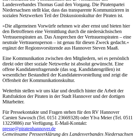
Landesverbandes Thomas Gaul den Vorgang. Die Piratenpartei
Niedersachsen stellt klar, dass das transparente Kommunizieren in
sozialen Netzwerken Teil der Diskussionskultur der Piraten ist.
»Die allgemeinen Vorwürfe nehmen wir aber ernst und bieten hier
den Betroffenen eine Vermittlung durch die niedersächsischen
Vertrauenspiraten an. Das Ansprechen der Vertrauenspiraten – eine
neutrale Vertrauensperson – ist genau für diesen Zweck gedacht.«
ergänzt der Regionsvorsitzende aus Hannover Steven Maaß.
Eine Kommunikation zwischen den Mitgliedern, sei es persönlich
direkt oder über soziale Netzwerke ist absolut gewünscht. Eine
offene Kandidatenfragerunde (das sog. Kandidatengrillen) ist
wesentlicher Bestandteil der Kandidatenvorstellung und zeigt die
Offenheit der Kommunikationskultur.
Weiterhin stellen wir uns klar und deutlich hinter die Arbeit der
Ratsfraktion der Piraten in der Stadt Hannover und der dortigen
Mitarbeiter.
Für Pressekontakte und Fragen stehen für den RV Hannover
Carsten Sawosch (Tel. 0151 23669328) oder Ylva Meier (Tel. 0511
13229886) zur Verfügung. E-Mail-Kontakt:
presse@piratenhannover.de
Gemeinsame Presseerklärung des Landesverbandes Niedersachsen