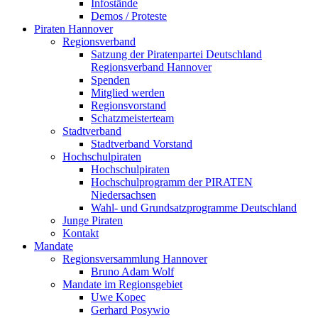
Infostände
Demos / Proteste
Piraten Hannover
Regionsverband
Satzung der Piratenpartei Deutschland
Regionsverband Hannover
Spenden
Mitglied werden
Regionsvorstand
Schatzmeisterteam
Stadtverband
Stadtverband Vorstand
Hochschulpiraten
Hochschulpiraten
Hochschulprogramm der PIRATEN
Niedersachsen
Wahl- und Grundsatzprogramme Deutschland
Junge Piraten
Kontakt
Mandate
Regionsversammlung Hannover
Bruno Adam Wolf
Mandate im Regionsgebiet
Uwe Kopec
Gerhard Posywio