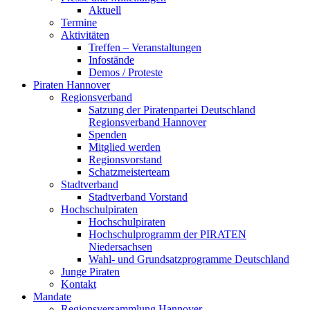
Aktuell
Termine
Aktivitäten
Treffen – Veranstaltungen
Infostände
Demos / Proteste
Piraten Hannover
Regionsverband
Satzung der Piratenpartei Deutschland
Regionsverband Hannover
Spenden
Mitglied werden
Regionsvorstand
Schatzmeisterteam
Stadtverband
Stadtverband Vorstand
Hochschulpiraten
Hochschulpiraten
Hochschulprogramm der PIRATEN
Niedersachsen
Wahl- und Grundsatzprogramme Deutschland
Junge Piraten
Kontakt
Mandate
Regionsversammlung Hannover