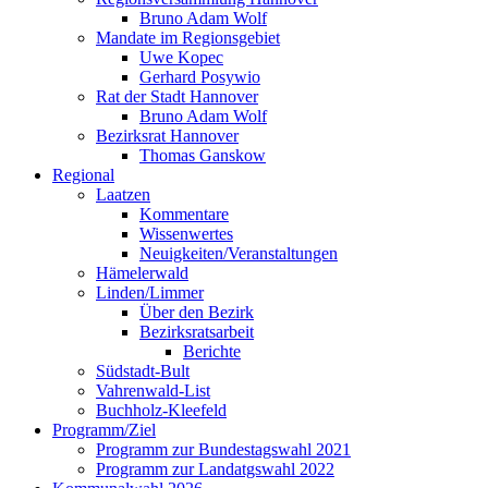
Bruno Adam Wolf
Mandate im Regionsgebiet
Uwe Kopec
Gerhard Posywio
Rat der Stadt Hannover
Bruno Adam Wolf
Bezirksrat Hannover
Thomas Ganskow
Regional
Laatzen
Kommentare
Wissenwertes
Neuigkeiten/Veranstaltungen
Hämelerwald
Linden/Limmer
Über den Bezirk
Bezirksratsarbeit
Berichte
Südstadt-Bult
Vahrenwald-List
Buchholz-Kleefeld
Programm/Ziel
Programm zur Bundestagswahl 2021
Programm zur Landatgswahl 2022