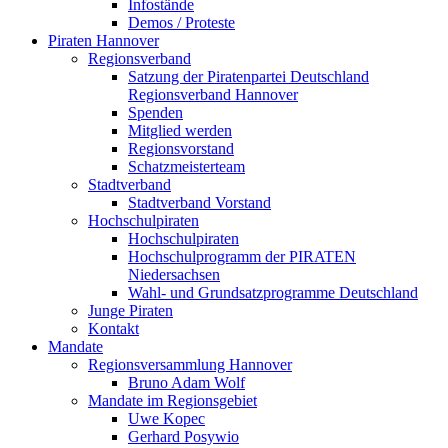
Infostände
Demos / Proteste
Piraten Hannover
Regionsverband
Satzung der Piratenpartei Deutschland
Regionsverband Hannover
Spenden
Mitglied werden
Regionsvorstand
Schatzmeisterteam
Stadtverband
Stadtverband Vorstand
Hochschulpiraten
Hochschulpiraten
Hochschulprogramm der PIRATEN
Niedersachsen
Wahl- und Grundsatzprogramme Deutschland
Junge Piraten
Kontakt
Mandate
Regionsversammlung Hannover
Bruno Adam Wolf
Mandate im Regionsgebiet
Uwe Kopec
Gerhard Posywio