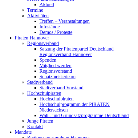
Aktuell
Termine
Aktivitäten
Treffen – Veranstaltungen
Infostände
Demos / Proteste
Piraten Hannover
Regionsverband
Satzung der Piratenpartei Deutschland
Regionsverband Hannover
Spenden
Mitglied werden
Regionsvorstand
Schatzmeisterteam
Stadtverband
Stadtverband Vorstand
Hochschulpiraten
Hochschulpiraten
Hochschulprogramm der PIRATEN
Niedersachsen
Wahl- und Grundsatzprogramme Deutschland
Junge Piraten
Kontakt
Mandate
Regionsversammlung Hannover