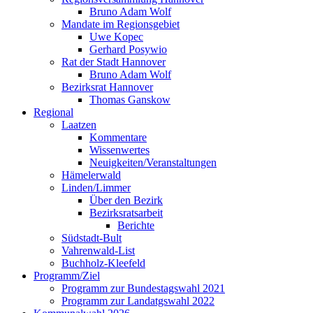
Bruno Adam Wolf
Mandate im Regionsgebiet
Uwe Kopec
Gerhard Posywio
Rat der Stadt Hannover
Bruno Adam Wolf
Bezirksrat Hannover
Thomas Ganskow
Regional
Laatzen
Kommentare
Wissenwertes
Neuigkeiten/Veranstaltungen
Hämelerwald
Linden/Limmer
Über den Bezirk
Bezirksratsarbeit
Berichte
Südstadt-Bult
Vahrenwald-List
Buchholz-Kleefeld
Programm/Ziel
Programm zur Bundestagswahl 2021
Programm zur Landatgswahl 2022