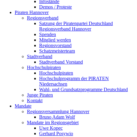
Infostände
Demos / Proteste
Piraten Hannover
Regionsverband
Satzung der Piratenpartei Deutschland
Regionsverband Hannover
Spenden
Mitglied werden
Regionsvorstand
Schatzmeisterteam
Stadtverband
Stadtverband Vorstand
Hochschulpiraten
Hochschulpiraten
Hochschulprogramm der PIRATEN
Niedersachsen
Wahl- und Grundsatzprogramme Deutschland
Junge Piraten
Kontakt
Mandate
Regionsversammlung Hannover
Bruno Adam Wolf
Mandate im Regionsgebiet
Uwe Kopec
Gerhard Posywio