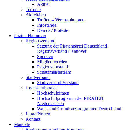
Aktuell
Termine
Aktivitäten
Treffen – Veranstaltungen
Infostände
Demos / Proteste
Piraten Hannover
Regionsverband
Satzung der Piratenpartei Deutschland
Regionsverband Hannover
Spenden
Mitglied werden
Regionsvorstand
Schatzmeisterteam
Stadtverband
Stadtverband Vorstand
Hochschulpiraten
Hochschulpiraten
Hochschulprogramm der PIRATEN
Niedersachsen
Wahl- und Grundsatzprogramme Deutschland
Junge Piraten
Kontakt
Mandate
Regionsversammlung Hannover