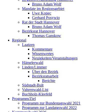
Bruno Adam Wolf
Mandate im Regionsgebiet
Uwe Kopec
Gerhard Posywio
Rat der Stadt Hannover
Bruno Adam Wolf
Bezirksrat Hannover
Thomas Ganskow
Regional
Laatzen
Kommentare
Wissenwertes
Neuigkeiten/Veranstaltungen
Hämelerwald
Linden/Limmer
Über den Bezirk
Bezirksratsarbeit
Berichte
Südstadt-Bult
Vahrenwald-List
Buchholz-Kleefeld
Programm/Ziel
Programm zur Bundestagswahl 2021
Programm zur Landatgswahl 2022