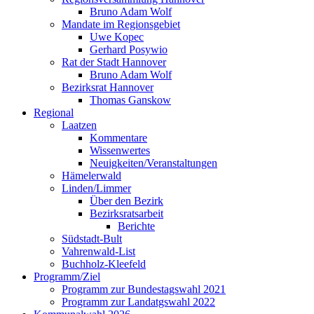
Bruno Adam Wolf
Mandate im Regionsgebiet
Uwe Kopec
Gerhard Posywio
Rat der Stadt Hannover
Bruno Adam Wolf
Bezirksrat Hannover
Thomas Ganskow
Regional
Laatzen
Kommentare
Wissenwertes
Neuigkeiten/Veranstaltungen
Hämelerwald
Linden/Limmer
Über den Bezirk
Bezirksratsarbeit
Berichte
Südstadt-Bult
Vahrenwald-List
Buchholz-Kleefeld
Programm/Ziel
Programm zur Bundestagswahl 2021
Programm zur Landatgswahl 2022