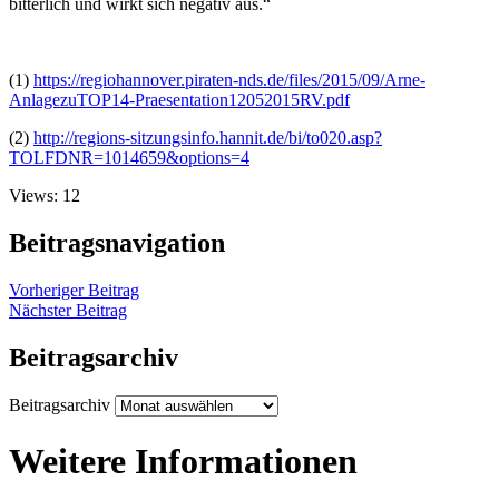
bitterlich und wirkt sich negativ aus.“
(1)
https://regiohannover.piraten-nds.de/files/2015/09/Arne-
AnlagezuTOP14-Praesentation12052015RV.pdf
(2)
http://regions-sitzungsinfo.hannit.de/bi/to020.asp?
TOLFDNR=1014659&options=4
Views: 12
Beitragsnavigation
Vorheriger Beitrag
Nächster Beitrag
Beitragsarchiv
Beitragsarchiv
Weitere Informationen