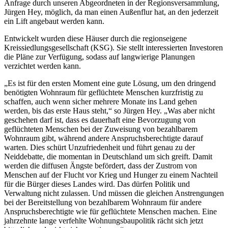
Anfrage durch unseren Abgeordneten in der Regionsversammlung,
Jürgen Hey, möglich, da man einen Außenflur hat, an den jederzeit
ein Lift angebaut werden kann.
Entwickelt wurden diese Häuser durch die regionseigene
Kreissiedlungsgesellschaft (KSG). Sie stellt interessierten Investoren
die Pläne zur Verfügung, sodass auf langwierige Planungen
verzichtet werden kann.
„Es ist für den ersten Moment eine gute Lösung, um den dringend
benötigten Wohnraum für geflüchtete Menschen kurzfristig zu
schaffen, auch wenn sicher mehrere Monate ins Land gehen
werden, bis das erste Haus steht,“ so Jürgen Hey. „Was aber nicht
geschehen darf ist, dass es dauerhaft eine Bevorzugung von
geflüchteten Menschen bei der Zuweisung von bezahlbarem
Wohnraum gibt, während andere Anspruchsberechtigte darauf
warten. Dies schürt Unzufriedenheit und führt genau zu der
Neiddebatte, die momentan in Deutschland um sich greift. Damit
werden die diffusen Ängste befördert, dass der Zustrom von
Menschen auf der Flucht vor Krieg und Hunger zu einem Nachteil
für die Bürger dieses Landes wird. Das dürfen Politik und
Verwaltung nicht zulassen. Und müssen die gleichen Anstrengungen
bei der Bereitstellung von bezahlbarem Wohnraum für andere
Anspruchsberechtigte wie für geflüchtete Menschen machen. Eine
jahrzehnte lange verfehlte Wohnungsbaupolitik rächt sich jetzt