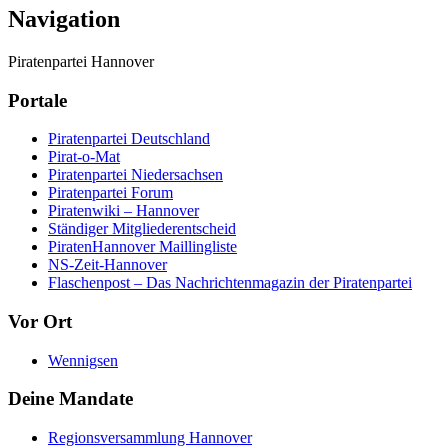
Navigation
Piratenpartei Hannover
Portale
Piratenpartei Deutschland
Pirat-o-Mat
Piratenpartei Niedersachsen
Piratenpartei Forum
Piratenwiki – Hannover
Ständiger Mitgliederentscheid
PiratenHannover Maillingliste
NS-Zeit-Hannover
Flaschenpost – Das Nachrichtenmagazin der Piratenpartei
Vor Ort
Wennigsen
Deine Mandate
Regionsversammlung Hannover