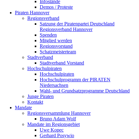
Infostände
Demos / Proteste
Piraten Hannover
Regionsverband
Satzung der Piratenpartei Deutschland
Regionsverband Hannover
Spenden
Mitglied werden
Regionsvorstand
Schatzmeisterteam
Stadtverband
Stadtverband Vorstand
Hochschulpiraten
Hochschulpiraten
Hochschulprogramm der PIRATEN
Niedersachsen
Wahl- und Grundsatzprogramme Deutschland
Junge Piraten
Kontakt
Mandate
Regionsversammlung Hannover
Bruno Adam Wolf
Mandate im Regionsgebiet
Uwe Kopec
Gerhard Posywio