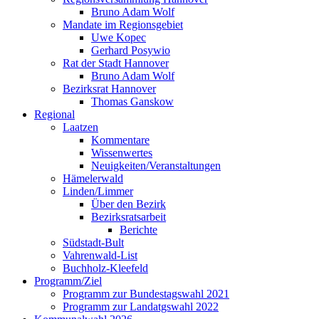
Bruno Adam Wolf
Mandate im Regionsgebiet
Uwe Kopec
Gerhard Posywio
Rat der Stadt Hannover
Bruno Adam Wolf
Bezirksrat Hannover
Thomas Ganskow
Regional
Laatzen
Kommentare
Wissenwertes
Neuigkeiten/Veranstaltungen
Hämelerwald
Linden/Limmer
Über den Bezirk
Bezirksratsarbeit
Berichte
Südstadt-Bult
Vahrenwald-List
Buchholz-Kleefeld
Programm/Ziel
Programm zur Bundestagswahl 2021
Programm zur Landatgswahl 2022