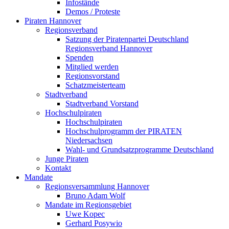
Infostände
Demos / Proteste
Piraten Hannover
Regionsverband
Satzung der Piratenpartei Deutschland
Regionsverband Hannover
Spenden
Mitglied werden
Regionsvorstand
Schatzmeisterteam
Stadtverband
Stadtverband Vorstand
Hochschulpiraten
Hochschulpiraten
Hochschulprogramm der PIRATEN
Niedersachsen
Wahl- und Grundsatzprogramme Deutschland
Junge Piraten
Kontakt
Mandate
Regionsversammlung Hannover
Bruno Adam Wolf
Mandate im Regionsgebiet
Uwe Kopec
Gerhard Posywio