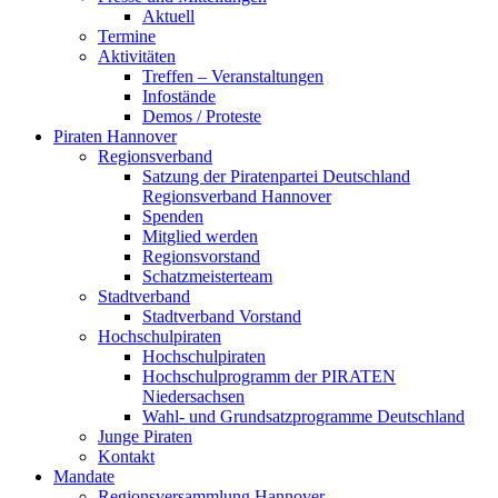
Aktuell
Termine
Aktivitäten
Treffen – Veranstaltungen
Infostände
Demos / Proteste
Piraten Hannover
Regionsverband
Satzung der Piratenpartei Deutschland
Regionsverband Hannover
Spenden
Mitglied werden
Regionsvorstand
Schatzmeisterteam
Stadtverband
Stadtverband Vorstand
Hochschulpiraten
Hochschulpiraten
Hochschulprogramm der PIRATEN
Niedersachsen
Wahl- und Grundsatzprogramme Deutschland
Junge Piraten
Kontakt
Mandate
Regionsversammlung Hannover