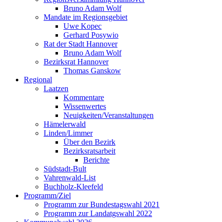
Bruno Adam Wolf
Mandate im Regionsgebiet
Uwe Kopec
Gerhard Posywio
Rat der Stadt Hannover
Bruno Adam Wolf
Bezirksrat Hannover
Thomas Ganskow
Regional
Laatzen
Kommentare
Wissenwertes
Neuigkeiten/Veranstaltungen
Hämelerwald
Linden/Limmer
Über den Bezirk
Bezirksratsarbeit
Berichte
Südstadt-Bult
Vahrenwald-List
Buchholz-Kleefeld
Programm/Ziel
Programm zur Bundestagswahl 2021
Programm zur Landatgswahl 2022