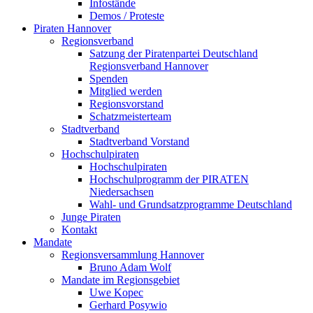
Infostände
Demos / Proteste
Piraten Hannover
Regionsverband
Satzung der Piratenpartei Deutschland
Regionsverband Hannover
Spenden
Mitglied werden
Regionsvorstand
Schatzmeisterteam
Stadtverband
Stadtverband Vorstand
Hochschulpiraten
Hochschulpiraten
Hochschulprogramm der PIRATEN
Niedersachsen
Wahl- und Grundsatzprogramme Deutschland
Junge Piraten
Kontakt
Mandate
Regionsversammlung Hannover
Bruno Adam Wolf
Mandate im Regionsgebiet
Uwe Kopec
Gerhard Posywio