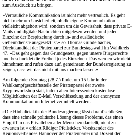
zum Ausdruck zu bringen.
»Vertrauliche Kommunikation ist nicht mehr vertraulich. Es geht
nicht mehr um Unsicherheit, ob die eigene Kommunikation
vielleicht abgehört wird, sondern um die Gewissheit, dass private E-
Mails und digitale Nachrichten mitgelesen werden und jeder
Einzelne der Bespitzelung durch in- und ausländische
Geheimdienste ausgesetzt ist.« so Thomas Gundelbacher,
Direktkandidat der Piratenpartei zur Bundestagswahl im Wahlkreis
47. »Das geht gegen das Grundgesetz, gegen unsere Bürgerrechte
und beschneidet die Freiheit jedes Einzelnen. Das werden wir nicht
hinnehmen und rufen dazu auf, gemeinsam der Bundesregierung zu
zeigen, dass wir das nicht mit uns machen lassen.«
Am folgenden Sonntag (28.7.) findet um 15 Uhr in der
Wahlkampfgeschäftsstelle der Piratenpartei der zweite
Kryptoworkshop statt, indem allen Interessenten kostenlose
Möglichkeiten der E-Mail Verschlüsselung und der anonymen
Kommunikation im Internet vermittelt werden.
»Die Hinhaltetaktik der Bundesregierung lässt darauf schließen,
dass eine schnelle politische Lösung dieses Problems, das einen
Eingriff in das Privatleben aller Menschen darstellt, nicht zu
erwarten ist.« erklärt Rüdiger Pfeilsticker, Vorsitzender des
Regionsverbandes Hannover der Piratenpartei und Dozent der