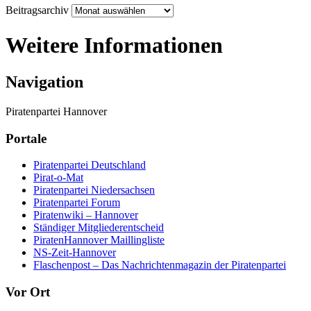
Beitragsarchiv
Weitere Informationen
Navigation
Piratenpartei Hannover
Portale
Piratenpartei Deutschland
Pirat-o-Mat
Piratenpartei Niedersachsen
Piratenpartei Forum
Piratenwiki – Hannover
Ständiger Mitgliederentscheid
PiratenHannover Maillingliste
NS-Zeit-Hannover
Flaschenpost – Das Nachrichtenmagazin der Piratenpartei
Vor Ort