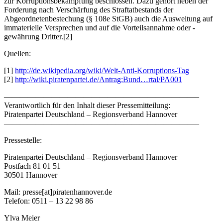
zur Korruptionsbekämpfung beschlossen. Dazu gehört neben der
Forderung nach Verschärfung des Straftatbestands der
Abgeordnetenbestechung (§ 108e StGB) auch die Ausweitung auf
immaterielle Versprechen und auf die Vorteilsannahme oder -
gewährung Dritter.[2]
Quellen:
[1]
http://de.wikipedia.org/wiki/Welt-Anti-Korruptions-Tag
[2]
http://wiki.piratenpartei.de/Antrag:Bund…rtal/PA001
————————————————————————–
Verantwortlich für den Inhalt dieser Pressemitteilung:
Piratenpartei Deutschland – Regionsverband Hannover
————————————————————————–
Pressestelle:
Piratenpartei Deutschland – Regionsverband Hannover
Postfach 81 01 51
30501 Hannover
Mail: presse[at]piratenhannover.de
Telefon: 0511 – 13 22 98 86
Ylva Meier