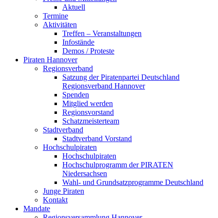
Aktuell
Termine
Aktivitäten
Treffen – Veranstaltungen
Infostände
Demos / Proteste
Piraten Hannover
Regionsverband
Satzung der Piratenpartei Deutschland
Regionsverband Hannover
Spenden
Mitglied werden
Regionsvorstand
Schatzmeisterteam
Stadtverband
Stadtverband Vorstand
Hochschulpiraten
Hochschulpiraten
Hochschulprogramm der PIRATEN
Niedersachsen
Wahl- und Grundsatzprogramme Deutschland
Junge Piraten
Kontakt
Mandate
Regionsversammlung Hannover