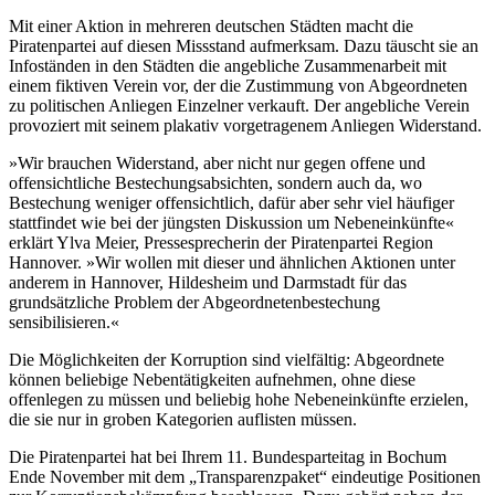
Mit einer Aktion in mehreren deutschen Städten macht die
Piratenpartei auf diesen Missstand aufmerksam. Dazu täuscht sie an
Infoständen in den Städten die angebliche Zusammenarbeit mit
einem fiktiven Verein vor, der die Zustimmung von Abgeordneten
zu politischen Anliegen Einzelner verkauft. Der angebliche Verein
provoziert mit seinem plakativ vorgetragenem Anliegen Widerstand.
»Wir brauchen Widerstand, aber nicht nur gegen offene und
offensichtliche Bestechungsabsichten, sondern auch da, wo
Bestechung weniger offensichtlich, dafür aber sehr viel häufiger
stattfindet wie bei der jüngsten Diskussion um Nebeneinkünfte«
erklärt Ylva Meier, Pressesprecherin der Piratenpartei Region
Hannover. »Wir wollen mit dieser und ähnlichen Aktionen unter
anderem in Hannover, Hildesheim und Darmstadt für das
grundsätzliche Problem der Abgeordnetenbestechung
sensibilisieren.«
Die Möglichkeiten der Korruption sind vielfältig: Abgeordnete
können beliebige Nebentätigkeiten aufnehmen, ohne diese
offenlegen zu müssen und beliebig hohe Nebeneinkünfte erzielen,
die sie nur in groben Kategorien auflisten müssen.
Die Piratenpartei hat bei Ihrem 11. Bundesparteitag in Bochum
Ende November mit dem „Transparenzpaket“ eindeutige Positionen