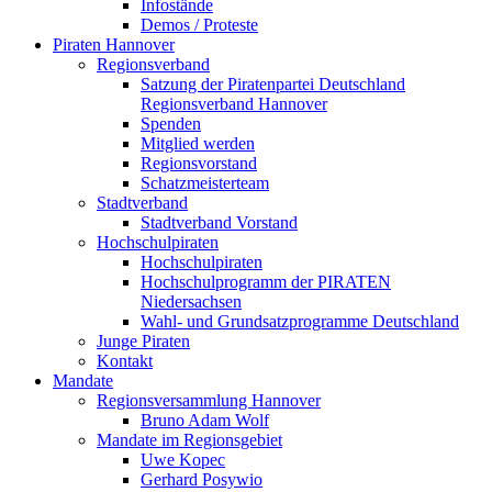
Infostände
Demos / Proteste
Piraten Hannover
Regionsverband
Satzung der Piratenpartei Deutschland
Regionsverband Hannover
Spenden
Mitglied werden
Regionsvorstand
Schatzmeisterteam
Stadtverband
Stadtverband Vorstand
Hochschulpiraten
Hochschulpiraten
Hochschulprogramm der PIRATEN
Niedersachsen
Wahl- und Grundsatzprogramme Deutschland
Junge Piraten
Kontakt
Mandate
Regionsversammlung Hannover
Bruno Adam Wolf
Mandate im Regionsgebiet
Uwe Kopec
Gerhard Posywio