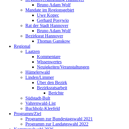
Bruno Adam Wolf
Mandate im Regionsgebiet
Uwe Kopec
Gerhard Posywio
Rat der Stadt Hannover
Bruno Adam Wolf
Bezirksrat Hannover
Thomas Ganskow
Regional
Laatzen
Kommentare
Wissenwertes
Neuigkeiten/Veranstaltungen
Hämelerwald
Linden/Limmer
Über den Bezirk
Bezirksratsarbeit
Berichte
Südstadt-Bult
Vahrenwald-List
Buchholz-Kleefeld
Programm/Ziel
Programm zur Bundestagswahl 2021
Programm zur Landatgswahl 2022