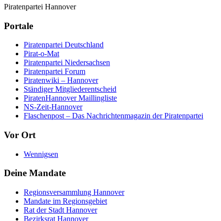
Piratenpartei Hannover
Portale
Piratenpartei Deutschland
Pirat-o-Mat
Piratenpartei Niedersachsen
Piratenpartei Forum
Piratenwiki – Hannover
Ständiger Mitgliederentscheid
PiratenHannover Maillingliste
NS-Zeit-Hannover
Flaschenpost – Das Nachrichtenmagazin der Piratenpartei
Vor Ort
Wennigsen
Deine Mandate
Regionsversammlung Hannover
Mandate im Regionsgebiet
Rat der Stadt Hannover
Bezirksrat Hannover