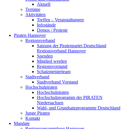
Aktuell
Termine
Aktivitäten
Treffen – Veranstaltungen
Infostände
Demos / Proteste
Piraten Hannover
Regionsverband
Satzung der Piratenpartei Deutschland
Regionsverband Hannover
Spenden
Mitglied werden
Regionsvorstand
Schatzmeisterteam
Stadtverband
Stadtverband Vorstand
Hochschulpiraten
Hochschulpiraten
Hochschulprogramm der PIRATEN
Niedersachsen
Wahl- und Grundsatzprogramme Deutschland
Junge Piraten
Kontakt
Mandate
Regionsversammlung Hannover