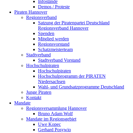
Infostände
Demos / Proteste
Piraten Hannover
Regionsverband
Satzung der Piratenpartei Deutschland
Regionsverband Hannover
Spenden
Mitglied werden
Regionsvorstand
Schatzmeisterteam
Stadtverband
Stadtverband Vorstand
Hochschulpiraten
Hochschulpiraten
Hochschulprogramm der PIRATEN
Niedersachsen
Wahl- und Grundsatzprogramme Deutschland
Junge Piraten
Kontakt
Mandate
Regionsversammlung Hannover
Bruno Adam Wolf
Mandate im Regionsgebiet
Uwe Kopec
Gerhard Posywio