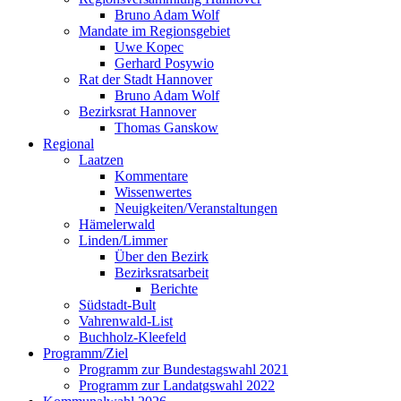
Bruno Adam Wolf
Mandate im Regionsgebiet
Uwe Kopec
Gerhard Posywio
Rat der Stadt Hannover
Bruno Adam Wolf
Bezirksrat Hannover
Thomas Ganskow
Regional
Laatzen
Kommentare
Wissenwertes
Neuigkeiten/Veranstaltungen
Hämelerwald
Linden/Limmer
Über den Bezirk
Bezirksratsarbeit
Berichte
Südstadt-Bult
Vahrenwald-List
Buchholz-Kleefeld
Programm/Ziel
Programm zur Bundestagswahl 2021
Programm zur Landatgswahl 2022