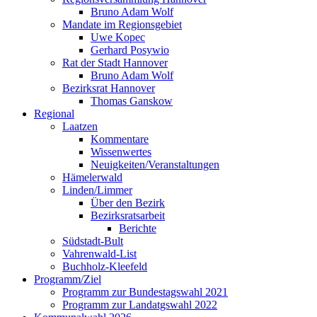
Bruno Adam Wolf
Mandate im Regionsgebiet
Uwe Kopec
Gerhard Posywio
Rat der Stadt Hannover
Bruno Adam Wolf
Bezirksrat Hannover
Thomas Ganskow
Regional
Laatzen
Kommentare
Wissenwertes
Neuigkeiten/Veranstaltungen
Hämelerwald
Linden/Limmer
Über den Bezirk
Bezirksratsarbeit
Berichte
Südstadt-Bult
Vahrenwald-List
Buchholz-Kleefeld
Programm/Ziel
Programm zur Bundestagswahl 2021
Programm zur Landatgswahl 2022