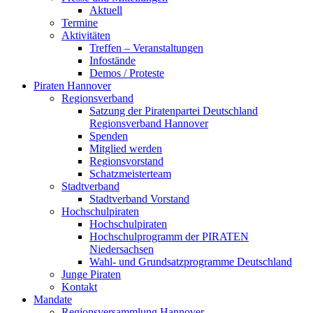
Aktuell
Termine
Aktivitäten
Treffen – Veranstaltungen
Infostände
Demos / Proteste
Piraten Hannover
Regionsverband
Satzung der Piratenpartei Deutschland
Regionsverband Hannover
Spenden
Mitglied werden
Regionsvorstand
Schatzmeisterteam
Stadtverband
Stadtverband Vorstand
Hochschulpiraten
Hochschulpiraten
Hochschulprogramm der PIRATEN
Niedersachsen
Wahl- und Grundsatzprogramme Deutschland
Junge Piraten
Kontakt
Mandate
Regionsversammlung Hannover