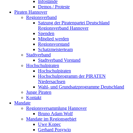
Infostände
Demos / Proteste
Piraten Hannover
Regionsverband
Satzung der Piratenpartei Deutschland
Regionsverband Hannover
Spenden
Mitglied werden
Regionsvorstand
Schatzmeisterteam
Stadtverband
Stadtverband Vorstand
Hochschulpiraten
Hochschulpiraten
Hochschulprogramm der PIRATEN
Niedersachsen
Wahl- und Grundsatzprogramme Deutschland
Junge Piraten
Kontakt
Mandate
Regionsversammlung Hannover
Bruno Adam Wolf
Mandate im Regionsgebiet
Uwe Kopec
Gerhard Posywio