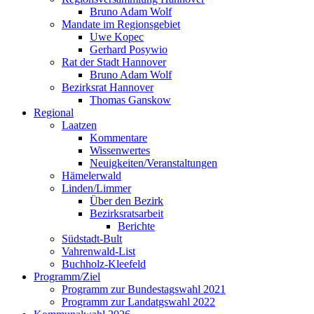
Bruno Adam Wolf
Mandate im Regionsgebiet
Uwe Kopec
Gerhard Posywio
Rat der Stadt Hannover
Bruno Adam Wolf
Bezirksrat Hannover
Thomas Ganskow
Regional
Laatzen
Kommentare
Wissenwertes
Neuigkeiten/Veranstaltungen
Hämelerwald
Linden/Limmer
Über den Bezirk
Bezirksratsarbeit
Berichte
Südstadt-Bult
Vahrenwald-List
Buchholz-Kleefeld
Programm/Ziel
Programm zur Bundestagswahl 2021
Programm zur Landatgswahl 2022