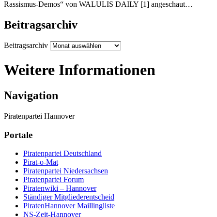
Rassismus-Demos“ von WALULIS DAILY [1] angeschaut…
Beitragsarchiv
Beitragsarchiv
Weitere Informationen
Navigation
Piratenpartei Hannover
Portale
Piratenpartei Deutschland
Pirat-o-Mat
Piratenpartei Niedersachsen
Piratenpartei Forum
Piratenwiki – Hannover
Ständiger Mitgliederentscheid
PiratenHannover Maillingliste
NS-Zeit-Hannover