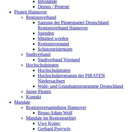
Infostände
Demos / Proteste
Piraten Hannover
Regionsverband
Satzung der Piratenpartei Deutschland
Regionsverband Hannover
Spenden
Mitglied werden
Regionsvorstand
Schatzmeisterteam
Stadtverband
Stadtverband Vorstand
Hochschulpiraten
Hochschulpiraten
Hochschulprogramm der PIRATEN
Niedersachsen
Wahl- und Grundsatzprogramme Deutschland
Junge Piraten
Kontakt
Mandate
Regionsversammlung Hannover
Bruno Adam Wolf
Mandate im Regionsgebiet
Uwe Kopec
Gerhard Posywio