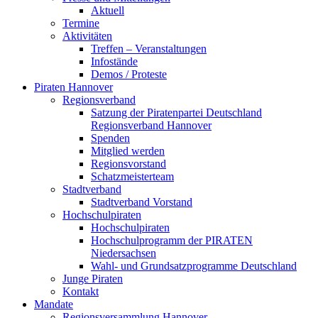
Aktuell
Termine
Aktivitäten
Treffen – Veranstaltungen
Infostände
Demos / Proteste
Piraten Hannover
Regionsverband
Satzung der Piratenpartei Deutschland
Regionsverband Hannover
Spenden
Mitglied werden
Regionsvorstand
Schatzmeisterteam
Stadtverband
Stadtverband Vorstand
Hochschulpiraten
Hochschulpiraten
Hochschulprogramm der PIRATEN
Niedersachsen
Wahl- und Grundsatzprogramme Deutschland
Junge Piraten
Kontakt
Mandate
Regionsversammlung Hannover