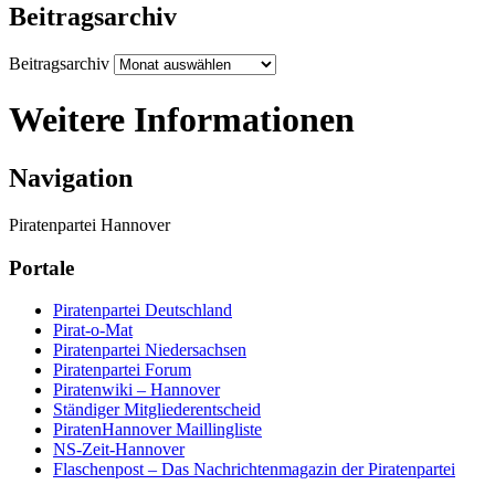
Beitragsarchiv
Beitragsarchiv
Weitere Informationen
Navigation
Piratenpartei Hannover
Portale
Piratenpartei Deutschland
Pirat-o-Mat
Piratenpartei Niedersachsen
Piratenpartei Forum
Piratenwiki – Hannover
Ständiger Mitgliederentscheid
PiratenHannover Maillingliste
NS-Zeit-Hannover
Flaschenpost – Das Nachrichtenmagazin der Piratenpartei