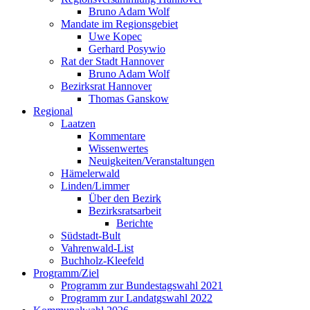
Bruno Adam Wolf
Mandate im Regionsgebiet
Uwe Kopec
Gerhard Posywio
Rat der Stadt Hannover
Bruno Adam Wolf
Bezirksrat Hannover
Thomas Ganskow
Regional
Laatzen
Kommentare
Wissenwertes
Neuigkeiten/Veranstaltungen
Hämelerwald
Linden/Limmer
Über den Bezirk
Bezirksratsarbeit
Berichte
Südstadt-Bult
Vahrenwald-List
Buchholz-Kleefeld
Programm/Ziel
Programm zur Bundestagswahl 2021
Programm zur Landatgswahl 2022