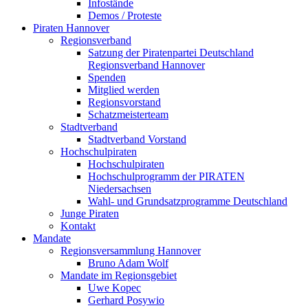
Infostände
Demos / Proteste
Piraten Hannover
Regionsverband
Satzung der Piratenpartei Deutschland
Regionsverband Hannover
Spenden
Mitglied werden
Regionsvorstand
Schatzmeisterteam
Stadtverband
Stadtverband Vorstand
Hochschulpiraten
Hochschulpiraten
Hochschulprogramm der PIRATEN
Niedersachsen
Wahl- und Grundsatzprogramme Deutschland
Junge Piraten
Kontakt
Mandate
Regionsversammlung Hannover
Bruno Adam Wolf
Mandate im Regionsgebiet
Uwe Kopec
Gerhard Posywio