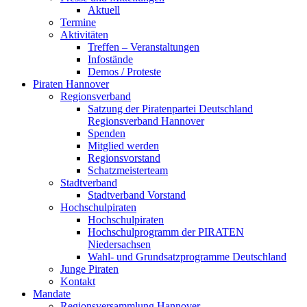
Aktuell
Termine
Aktivitäten
Treffen – Veranstaltungen
Infostände
Demos / Proteste
Piraten Hannover
Regionsverband
Satzung der Piratenpartei Deutschland
Regionsverband Hannover
Spenden
Mitglied werden
Regionsvorstand
Schatzmeisterteam
Stadtverband
Stadtverband Vorstand
Hochschulpiraten
Hochschulpiraten
Hochschulprogramm der PIRATEN
Niedersachsen
Wahl- und Grundsatzprogramme Deutschland
Junge Piraten
Kontakt
Mandate
Regionsversammlung Hannover