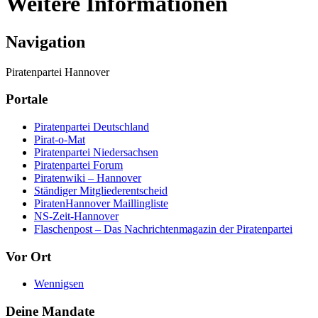
Weitere Informationen
Navigation
Piratenpartei Hannover
Portale
Piratenpartei Deutschland
Pirat-o-Mat
Piratenpartei Niedersachsen
Piratenpartei Forum
Piratenwiki – Hannover
Ständiger Mitgliederentscheid
PiratenHannover Maillingliste
NS-Zeit-Hannover
Flaschenpost – Das Nachrichtenmagazin der Piratenpartei
Vor Ort
Wennigsen
Deine Mandate