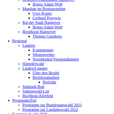
Bruno Adam Wolf
Mandate im Regionsgebiet
Uwe Kopec
Gerhard Posywio
Rat der Stadt Hannover
Bruno Adam Wolf
Bezirksrat Hannover
Thomas Ganskow
Regional
Laatzen
Kommentare
Wissenwertes
Neuigkeiten/Veranstaltungen
Hämelerwald
Linden/Limmer
Über den Bezirk
Bezirksratsarbeit
Berichte
Südstadt-Bult
Vahrenwald-List
Buchholz-Kleefeld
Programm/Ziel
Programm zur Bundestagswahl 2021
Programm zur Landatgswahl 2022