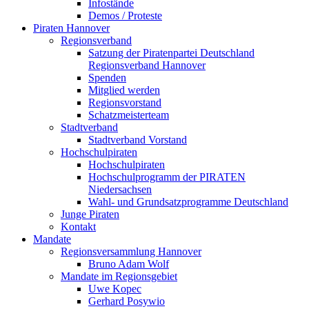
Infostände
Demos / Proteste
Piraten Hannover
Regionsverband
Satzung der Piratenpartei Deutschland
Regionsverband Hannover
Spenden
Mitglied werden
Regionsvorstand
Schatzmeisterteam
Stadtverband
Stadtverband Vorstand
Hochschulpiraten
Hochschulpiraten
Hochschulprogramm der PIRATEN
Niedersachsen
Wahl- und Grundsatzprogramme Deutschland
Junge Piraten
Kontakt
Mandate
Regionsversammlung Hannover
Bruno Adam Wolf
Mandate im Regionsgebiet
Uwe Kopec
Gerhard Posywio