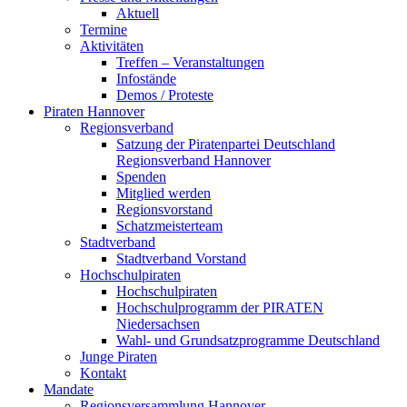
Aktuell
Termine
Aktivitäten
Treffen – Veranstaltungen
Infostände
Demos / Proteste
Piraten Hannover
Regionsverband
Satzung der Piratenpartei Deutschland
Regionsverband Hannover
Spenden
Mitglied werden
Regionsvorstand
Schatzmeisterteam
Stadtverband
Stadtverband Vorstand
Hochschulpiraten
Hochschulpiraten
Hochschulprogramm der PIRATEN
Niedersachsen
Wahl- und Grundsatzprogramme Deutschland
Junge Piraten
Kontakt
Mandate
Regionsversammlung Hannover